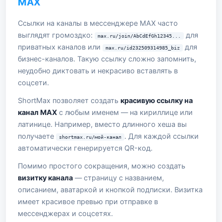
MAX
Ссылки на каналы в мессенджере MAX часто
выглядят громоздко:
для
max.ru/join/AbCdEfGh12345...
приватных каналов или
для
max.ru/id232509314985_biz
бизнес-каналов. Такую ссылку сложно запомнить,
неудобно диктовать и некрасиво вставлять в
соцсети.
ShortMax позволяет создать
красивую ссылку на
канал MAX
с любым именем — на кириллице или
латинице. Например, вместо длинного хеша вы
получаете
. Для каждой ссылки
shortmax.ru/мой-канал
автоматически генерируется QR-код.
Помимо простого сокращения, можно создать
визитку канала
— страницу с названием,
описанием, аватаркой и кнопкой подписки. Визитка
имеет красивое превью при отправке в
мессенджерах и соцсетях.