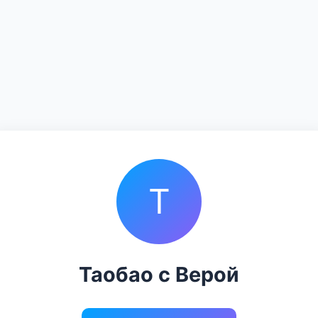
Т
Таобао с Верой