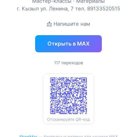
Мастер-классы · Материалы
г. Кызыл ул. Ленина, 7 тел. 89133520515
📩 Напишите нам
Открыть в MAX
117 переходов
Отсканируйте QR-код
ShortMax
— бесплатные визитки для каналов MAX