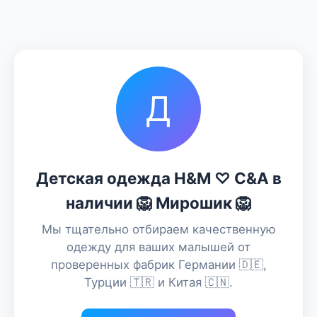
Д
Детская одежда H&M ♡ C&A в
наличии 🦁 Мирошик 🦁
Мы тщательно отбираем качественную
одежду для ваших малышей от
проверенных фабрик Германии 🇩🇪,
Турции 🇹🇷 и Китая 🇨🇳.